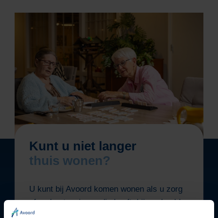
Kunt u niet langer
thuis wonen?
U kunt bij Avoord komen wonen als u zorg
of ondersteuning nodig heeft, bijvoorbeeld
in een zorgappartement of kleinschalige