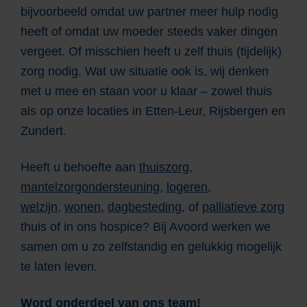
bijvoorbeeld omdat uw partner meer hulp nodig
heeft of omdat uw moeder steeds vaker dingen
vergeet. Of misschien heeft u zelf thuis (tijdelijk)
zorg nodig. Wat uw situatie ook is, wij denken
met u mee en staan voor u klaar – zowel thuis
als op onze locaties in Etten-Leur, Rijsbergen en
Zundert.
Heeft u behoefte aan
thuiszorg
,
mantelzorgondersteuning
, ­
logeren
,
welzijn
,
wonen
,
dagbesteding
, of
palliatieve zorg
thuis of in ons hospice? Bij Avoord werken we
samen om u zo zelfstandig en gelukkig mogelijk
te laten leven.
Word onderdeel van ons team!