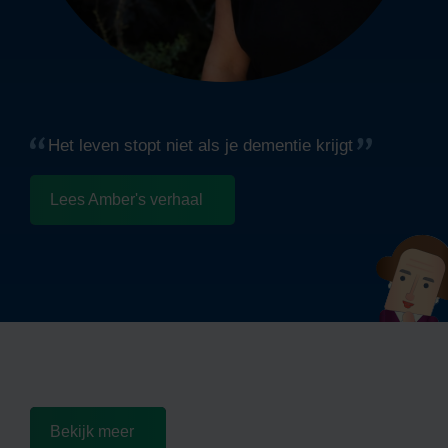
men
er
e
ndere
vaak
ar
 ook
e
ven
ier
eren
Het leven stopt niet als je dementie krijgt
aar
ine
or
Lees Amber's verhaal
Bekijk meer