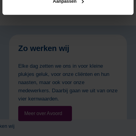
Contrefort
Aanpassen
Etten-Leur
Zo werken wij
Elke dag zetten we ons in voor kleine
plukjes geluk, voor onze cliënten en hun
naasten, maar ook voor onze
medewerkers. Daarbij gaan we uit van onze
vier kernwaarden.
Meer over Avoord