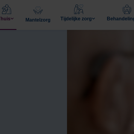
Thuis
Tijdelijke zorg
Behandelin
Mantelzorg
huiszorg van
Tijdelijk Verblijf
Ondersteunin
Avoord AanHuis
ouder worde
Logeren
Behandelingen
Ondersteunin
dementie
Tijdelijke
anThuisUit
Thuiszorg
Begeleiding
medisch
Dagbesteding
Revalidatie
specialisten
itaalPlusThuis
Hospice
Diëtetiek