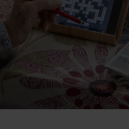
activiteiten
Over Avoord
e
Locaties
Nieuws
e
Verhalen
Kennisbank
Duurzame zorg
Werken bij
Vrijwilliger worden
Contact