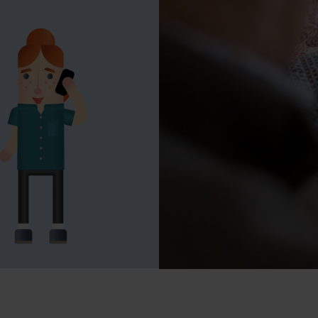
Marianahof
larmering
Ergotherapi
Ondersteuning
Fysiotherapi
antelzorg
Geestelijke
Hulpmiddelen
verzorging
et Warm Hart
Geriatrische
screening
Evenementen &
ctiviteiten
Logopedie