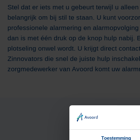
Stel dat er iets met u gebeurt terwijl u allee
belangrijk om bij stil te staan. U kunt voo
professionele alarmering en alarmopvolging i
dan is met één druk op de knop hulp nabij. B
plotseling onwel wordt. U krijgt direct conta
Zinnovators die snel de juiste hulp inschake
zorgmedewerker van Avoord komt uw alarm
Toestemming