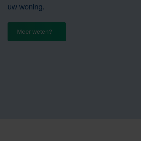
uw woning.
A
Meer weten?
m
H
A