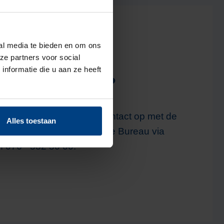
ial media te bieden en om ons
ze partners voor social
nformatie die u aan ze heeft
ten of vragen?
eer informatie neemt u contact op met de
Alles toestaan
ige of het Cliënten Service Bureau via
f 076 - 532 50 00.