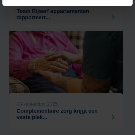
12 november 2025
Team Rijserf appartementen
rapporteert...
03 september 2025
Complementaire zorg krijgt een
vaste plek...