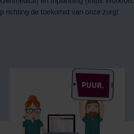
(Gerimedica) en Inplanning (Intus Workforc
Marianahof
p richting de toekomst van onze zorg!
larmering
Ergotherapi
Ondersteuning
Fysiotherapi
antelzorg
Geestelijke
Hulpmiddelen
verzorging
et Warm Hart
Geriatrische
screening
Evenementen &
ctiviteiten
Logopedie