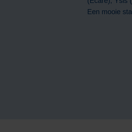
(Ecare), Ysis 
Een mooie sta
A
m
H
A