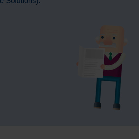
e Solutions).
activiteiten
Over Avoord
e
Locaties
Nieuws
e
Verhalen
Kennisbank
Duurzame zorg
Werken bij
Vrijwilliger worden
Contact