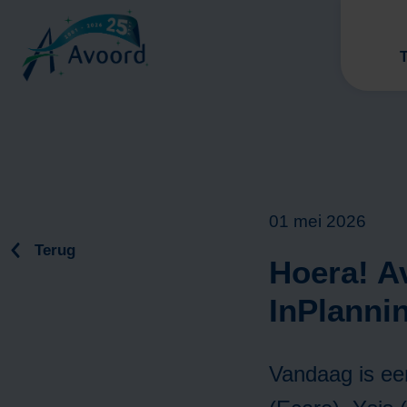
T
01 mei 2026
Terug
Hoera! A
V
InPlanni
Vandaag is ee
V