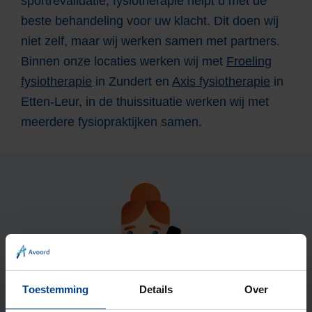
sportrevalidatie, fysiotherapie helpt u met de
beste behandeling voor uw klacht. Dit doen wij
niet zelf, maar wij werken samen met partners.
Binnen onze locaties werken wij met
Froeling
fysiotherapie
in Zundert en
Axis fysiotherapie
in
Etten-Leur, in de thuissituatie werken wij met
meerdere fysiopraktijken samen.
Toestemming
Details
Over