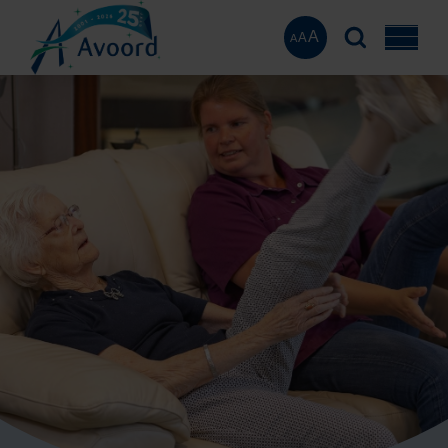
A
A
A