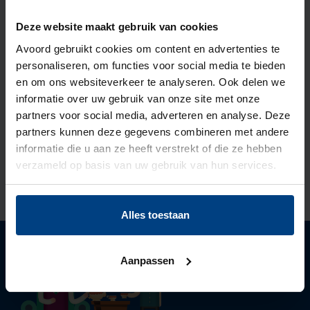
Deze website maakt gebruik van cookies
Avoord gebruikt cookies om content en advertenties te
Meer weten?
personaliseren, om functies voor social media te bieden
en om ons websiteverkeer te analyseren. Ook delen we
informatie over uw gebruik van onze site met onze
Wilt u meer informatie over de mogelijkheden
partners voor social media, adverteren en analyse. Deze
van fysiotherapie? Neem dan contact op met
partners kunnen deze gegevens combineren met andere
ons paramedisch secretariaat via
076-532 58
informatie die u aan ze heeft verstrekt of die ze hebben
59
of
secretariaat.paramedici@avoord.nl
.
verzameld op basis van uw gebruik van hun services.
Alles toestaan
Aanpassen