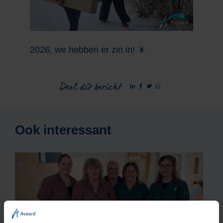
2026, we hebben er zin in!
🎇
Deel dit bericht
Ook interessant