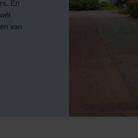
rs. En
Marianahof
wél
larmering
Ergotherapi
nen van
Ondersteuning
Fysiotherapi
antelzorg
Geestelijke
Hulpmiddelen
verzorging
et Warm Hart
Geriatrische
screening
Evenementen &
ctiviteiten
Logopedie