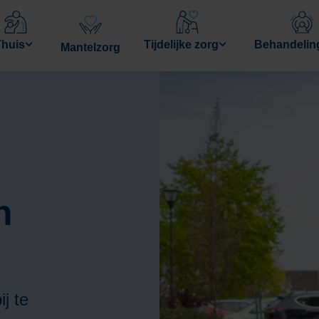
Thuis
Tijdelijke zorg
Behandelin
Mantelzorg
huiszorg van
Tijdelijk Verblijf
Ondersteunin
Avoord AanHuis
ouder worde
Logeren
Behandelingen
Ondersteunin
dementie
Tijdelijke
n
anThuisUit
Thuiszorg
Begeleiding
medisch
Dagbesteding
Revalidatie
specialisten
j te
itaalPlusThuis
Hospice
Diëtetiek