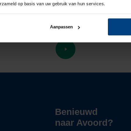
erzameld op basis van uw gebruik van hun services.
laert
open. Bewoners en hun
 zien in onderstaande
video
!
Aanpassen
Benieuwd
naar Avoord?