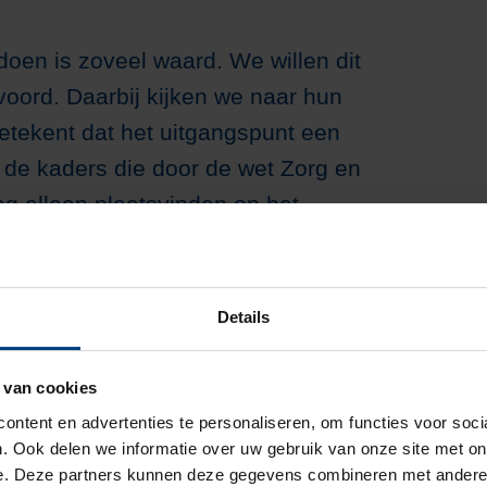
Logeren
Psychologie
oen is zoveel waard. We willen dit
oord. Daarbij kijken we naar hun
etekent dat het uitgangspunt een
de kaders die door de wet Zorg en
g alleen plaatsvinden op het
Details
den, wensen en behoeften. Samen
goed mogelijk invulling aan te geven.
 van cookies
e van zelfstandigheid nog past.
ontent en advertenties te personaliseren, om functies voor soc
. Ook delen we informatie over uw gebruik van onze site met on
s
Contrefort
,
e. Deze partners kunnen deze gegevens combineren met andere i