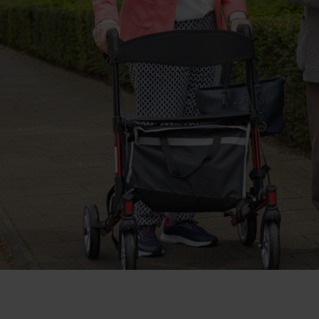
activiteiten
Over Avoord
e
Locaties
Nieuws
e
Verhalen
Kennisbank
Duurzame zorg
Werken bij
Vrijwilliger worden
Contact