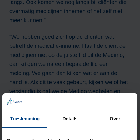
langs. Ook komen we nog langs bij cliënten die
overmatig medicijnen innemen of het zelf niet
meer kunnen.”
“We hebben goed zicht op de cliënten wat
betreft de medicatie-inname. Haalt de cliënt de
medicijnen niet op de juiste tijd uit de Medimo,
dan krijgen we na een bepaalde tijd een
melding. We gaan dan kijken wat er aan de
hand is. Als dit te vaak gebeurt, kijken we of het
verstandig is dat we de Medido weghalen en
weer langskomen om te helpen om de medicatie
in te nemen.”
Toestemming
Details
Over
Meer over innovaties bij Avoord