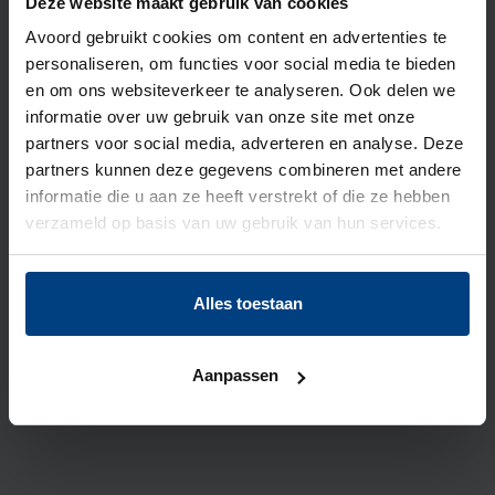
Deze website maakt gebruik van cookies
Inmiddels
testen we de Medido ook intramuraal
Avoord gebruikt cookies om content en advertenties te
op De Willaert, Kloostergaard en Rijserf. Want
personaliseren, om functies voor social media te bieden
ook ouderen die bij ons wonen, kunnen nog veel
en om ons websiteverkeer te analyseren. Ook delen we
zelf doen of leren! Lees hier meer over in
dit
informatie over uw gebruik van onze site met onze
nieuwsbericht over de Medido op onze locaties
.
partners voor social media, adverteren en analyse. Deze
partners kunnen deze gegevens combineren met andere
informatie die u aan ze heeft verstrekt of die ze hebben
Bent u benieuwd naar welke innovaties we nog
verzameld op basis van uw gebruik van hun services.
meer gebruiken bij Avoord? Neem dan een kijkje
op onze
innovatiepagina
.
Alles toestaan
Deel dit bericht
Aanpassen
Verhalen van andere bewoners