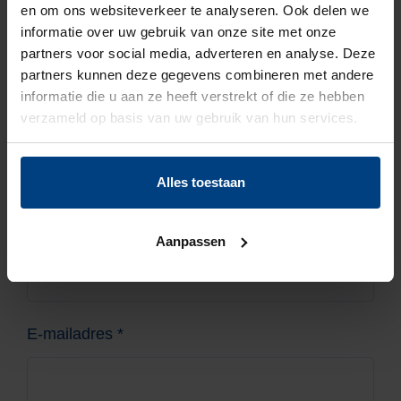
en om ons websiteverkeer te analyseren. Ook delen we
vrijwilligerscoördinatoren
informatie over uw gebruik van onze site met onze
zal zo snel mogelijk
partners voor social media, adverteren en analyse. Deze
contact met u opnemen.
partners kunnen deze gegevens combineren met andere
informatie die u aan ze heeft verstrekt of die ze hebben
verzameld op basis van uw gebruik van hun services.
Reageer direct
Alles toestaan
Naam
Aanpassen
E-mailadres