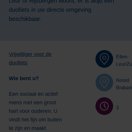
Leur of Rijsbergen woont, er is altijd een
duofiets in uw directe omgeving
beschikbaar.
Vrijwilliger voor de
Etten-
duofiets
Leur/Zu
Wie bent u?
Noord
Braban
Een sociaal en actief
mens met een groot
3
hart voor ouderen. U
vindt het fijn om buiten
te zijn en maakt