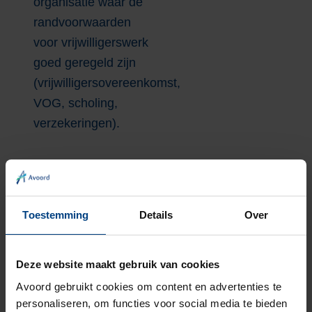
organisatie waar de
randvoorwaarden
voor vrijwilligerswerk
goed geregeld zijn
(vrijwilligersovereenkomst,
VOG, scholing,
verzekeringen).
Benieuwd wat het
duofietsen voor u en
Toestemming
Details
Over
voor ons kan betekenen
?
Deze website maakt gebruik van cookies
Reageer dan direct en
Avoord gebruikt cookies om content en advertenties te
personaliseren, om functies voor social media te bieden
één van onze