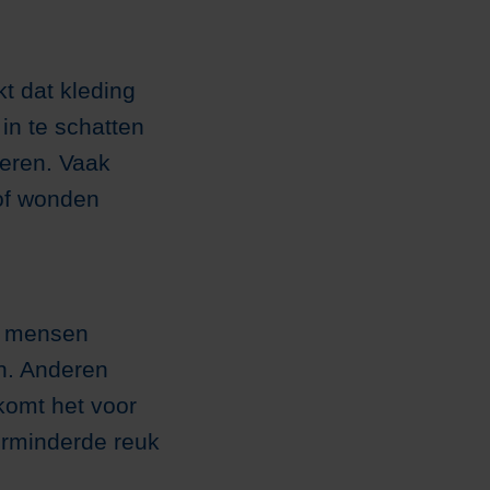
t dat kleding
 in te schatten
seren. Vaak
of wonden
ge mensen
n. Anderen
komt het voor
erminderde reuk