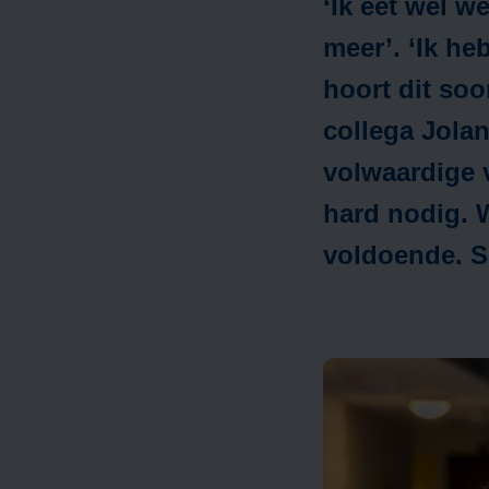
‘Ik eet wel w
meer’. ‘Ik he
A
hoort dit soo
collega Jolan
volwaardige 
m
hard nodig. 
voldoende. S
H
A