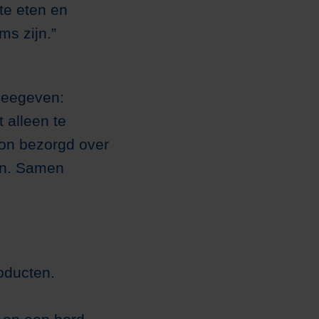
 te eten en
ms zijn.”
 meegeven:
t alleen te
oon bezorgd over
in. Samen
oducten.