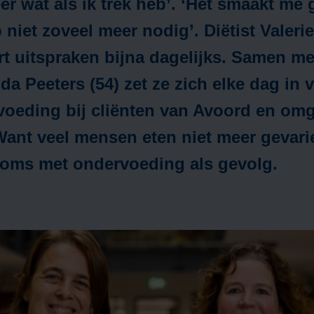
eer wat als ik trek heb’. ‘Het smaakt me
Marianahof
b niet zoveel meer nodig’. Diëtist Valeri
larmering
Ergotherapi
rt uitspraken bijna dagelijks. Samen me
da Peeters (54) zet ze zich elke dag in 
Ondersteuning
Fysiotherapi
voeding bij cliënten van Avoord en omg
antelzorg
Want veel mensen eten niet meer gevari
Geestelijke
oms met ondervoeding als gevolg.
Hulpmiddelen
verzorging
et Warm Hart
Geriatrische
screening
Evenementen &
ctiviteiten
Logopedie