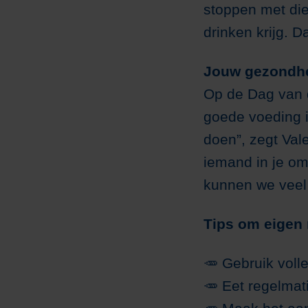
stoppen met diee
drinken krijg. D
Jouw gezondhe
Op de Dag van d
goede voeding is
doen”, zegt Val
iemand in je om
kunnen we veel 
Tips om eigen 
🥕 Gebruik voll
🥕 Eet regelmati