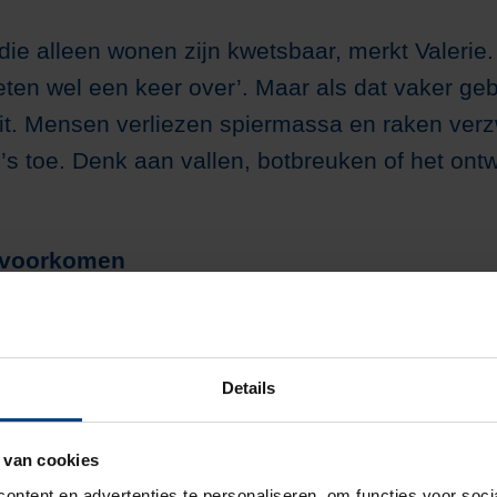
ie alleen wonen zijn kwetsbaar, merkt Valerie.
 eten wel een keer over’. Maar als dat vaker geb
it. Mensen verliezen spiermassa en raken verz
’s toe. Denk aan vallen, botbreuken of het ont
 voorkomen
doen? Valerie heeft daar praktische tips voor: “
eleg, een klontje roomboter. En geniet vooral: 
toetje, een koekje bij de koffie. Liever iets m
Details
ogere leeftijd is het belangrijker om voldoende
m op cholesterol te letten.”
 van cookies
ontent en advertenties te personaliseren, om functies voor soc