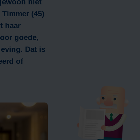
 gewoon niet
activiteiten
e Timmer (45)
Over Avoord
e
t haar
Locaties
voor goede,
Nieuws
e
eving. Dat is
Verhalen
eerd of
Kennisbank
Duurzame zorg
Werken bij
Vrijwilliger worden
Contact