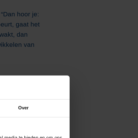
 “Dan hoor je:
eurt, gaat het
wakt, dan
wikkelen van
Gebruik volle
een extra dot
eer energie dan
Over
 voeding binnen
ial media te bieden en om ons