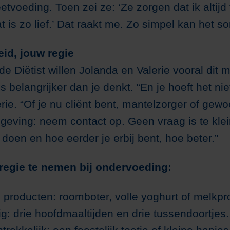
tvoeding. Toen zei ze: ‘Ze zorgen dat ik altijd
at is zo lief.’ Dat raakt me. Zo simpel kan het so
id, jouw regie
e Diëtist willen Jolanda en Valerie vooral dit
 belangrijker dan je denkt. “En je hoeft het nie
erie. “Of je nu cliënt bent, mantelzorger of gew
geving: neem contact op. Geen vraag is te kle
doen en hoe eerder je erbij bent, hoe beter.”
regie te nemen bij ondervoeding:
e producten: roomboter, volle yoghurt of melkpr
g: drie hoofdmaaltijden en drie tussendoortjes.