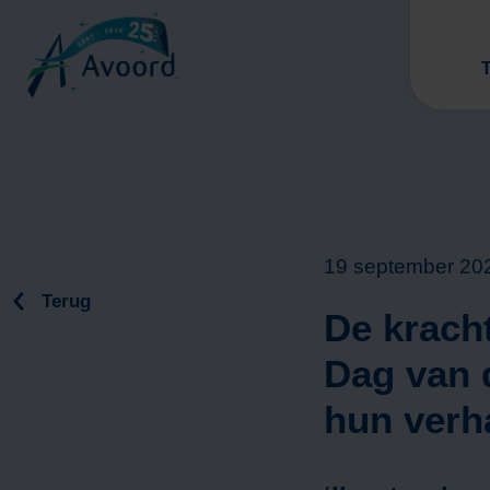
T
19 september 20
Terug
De krach
V
Dag van d
hun verh
V