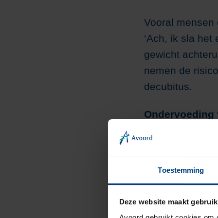
Vooral mensen d
‘Ach, ik sla het
gewicht achteru
nemen de risico
decubitus.
Ondervoeding
Wat kun je zélf 
producten, dik b
slagroom op het 
Toestemming
te weinig. Op h
te krijgen dan o
Deze website maakt gebruik
Avoord gebruikt cookies om c