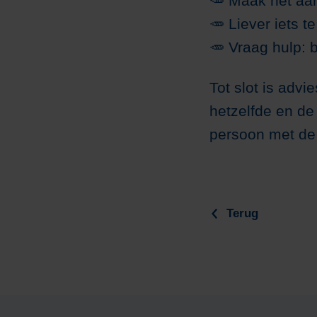
🥕 Maak het aant
🥕
Liever iets t
🥕
Vraag hulp: b
Tot slot is advi
hetzelfde en de
persoon met de
Terug