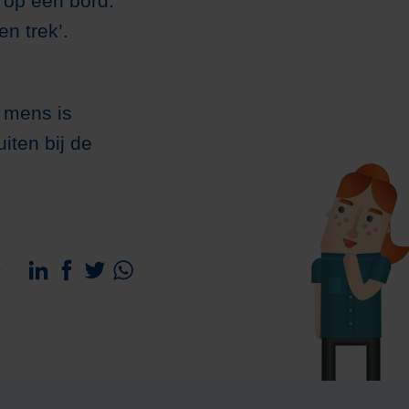
s op een bord.
en trek’.
n mens is
iten bij de